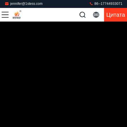
jennifer@1stess.com
86--17744933071
Цитата