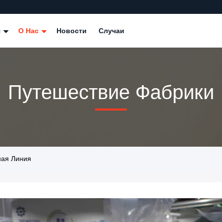
я
О Нас
Новости
Случаи
Путешествие Фабрики
нная Линия