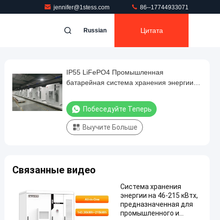
jennifer@1stess.com
86--17744933071
Цитата
Russian
IP55 LiFePO4 Промышленная
батарейная система хранения энергии
50 кВт Внутренняя / наружная установка
Побеседуйте Теперь
Выучите Больше
Связанные видео
Система хранения
энергии на 46-215 кВтх,
предназначенная для
промышленного и