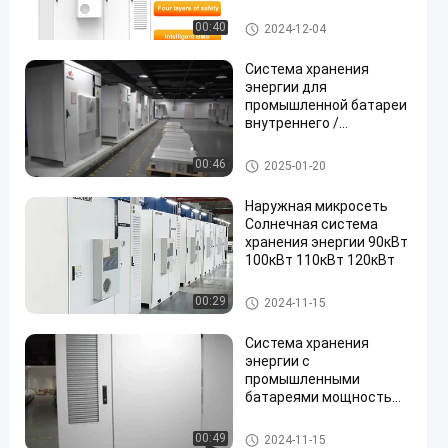
коммерческого
применения
Промышленная батарейная
00:40
2024-12-04
система хранения энергии
Система хранения
энергии для
промышленной батареи
внутреннего /
наружного типа AC 400V
RS485 Ethernet
Промышленная батарейная
00:46
2025-01-20
система хранения энергии
Наружная микросеть
Солнечная система
хранения энергии 90кВт
100кВт 110кВт 120кВт
Промышленная батарейная
00:29
2024-11-15
система хранения энергии
Система хранения
энергии с
промышленными
батареями мощностью
120 кВтх IP55 Защита
для внутренних и
Промышленная батарейная
00:49
2024-11-15