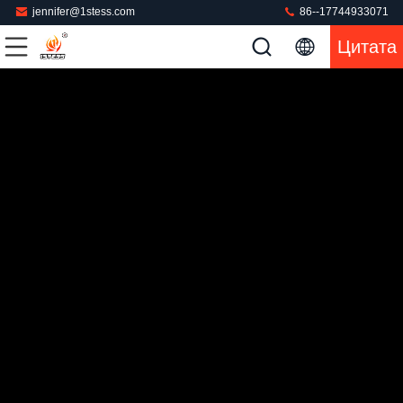
jennifer@1stess.com
86--17744933071
Цитата