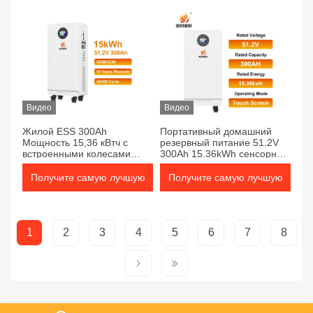
цену
цену
Видео
Видео
Жилой ESS 300Ah
Портативный домашний
Мощность 15,36 кВтч с
резервный питание 51.2V
встроенными колесами
300Ah 15.36kWh сенсорный
Легкая установка Высокая
экран дистанционное
эффективность
наблюдение надежно
Получите самую лучшую
Получите самую лучшую
цену
цену
1
2
3
4
5
6
7
8