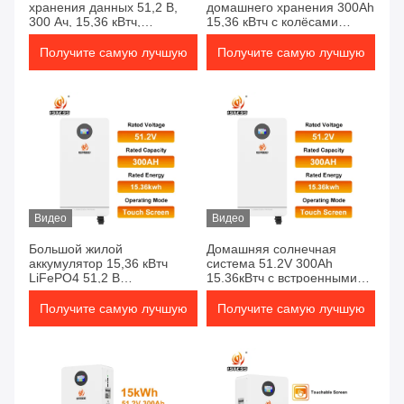
хранения данных 51,2 В,
домашнего хранения 300Ah
300 Ач, 15,36 кВтч,
15,36 кВтч с колёсами
LiFePO4, эффективность
сенсорный экран широкая
98, 6000 циклов, срок
температура стабильная
Получите самую лучшую
Получите самую лучшую
службы 10 лет
цену
цену
Видео
Видео
Большой жилой
Домашняя солнечная
аккумулятор 15,36 кВтч
система 51.2V 300Ah
LiFePO4 51,2 В
15.36кВтч с встроенными
высокоэффективный
колесами Легкая установка
длительный цикл жизни
Долговечность
Получите самую лучшую
Получите самую лучшую
безопасный
цену
цену