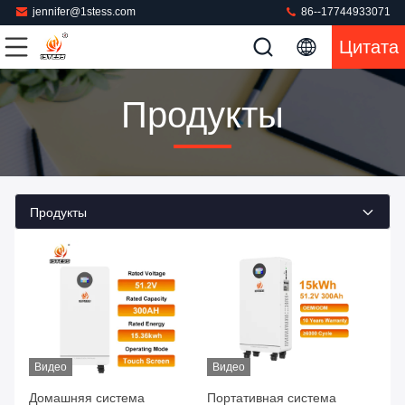
jennifer@1stess.com
86--17744933071
Цитата
Продукты
Продукты
Видео
Видео
Домашняя система
Портативная система