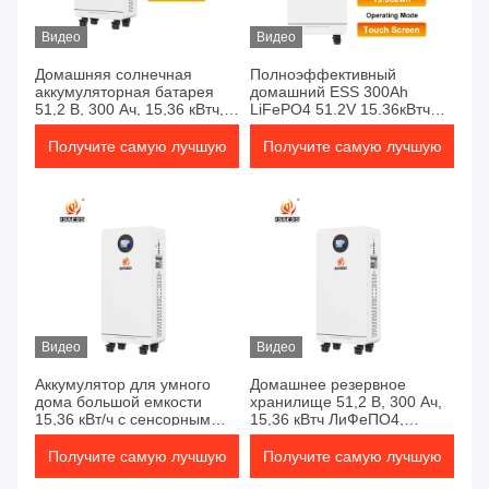
Видео
Видео
Домашняя солнечная
Полноэффективный
аккумуляторная батарея
домашний ESS 300Ah
51,2 В, 300 Ач, 15,36 кВтч,
LiFePO4 51.2V 15.36кВтч
эффективность более 98,
Двойная защита от
срок службы более 6000
перезарядки и перезарядки
Получите самую лучшую
Получите самую лучшую
циклов
цену
цену
Видео
Видео
Аккумулятор для умного
Домашнее резервное
дома большой емкости
хранилище 51,2 В, 300 Ач,
15,36 кВт/ч с сенсорным
15,36 кВтч ЛиФеПО4,
экраном на колесах
широкий температурный
Монитор в реальном
диапазон, долгий срок
Получите самую лучшую
Получите самую лучшую
времени
службы