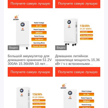
Легкий монтаж
Получите самую лучшую
Получите самую лучшую
цену
цену
Видео
Видео
Большой аккумулятор для
Домашнее литийное
домашнего хранения 51.2V
хранилище мощность 15,36
300Ah 15.36kWh 10 лет
кВт / ч с встроенными
Продолжительность службы
колесами легкая установка
Широкий диапазон
дистанционное наблюдение
Получите самую лучшую
Получите самую лучшую
температур
стабильное
цену
цену