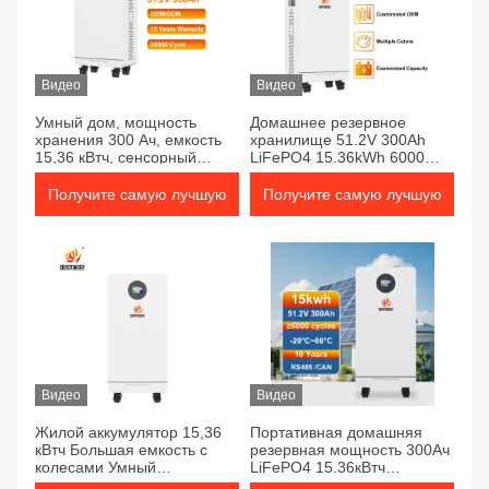
Видео
Видео
Умный дом, мощность
Домашнее резервное
хранения 300 Ач, емкость
хранилище 51.2V 300Ah
15,36 кВтч, сенсорный
LiFePO4 15.36kWh 6000
экран, монитор в реальном
циклов 98 Эффективность
времени, безопасная
Безопасность Надежность
Получите самую лучшую
Получите самую лучшую
защита
цену
цену
Видео
Видео
Жилой аккумулятор 15,36
Портативная домашняя
кВтч Большая емкость с
резервная мощность 300Ач
колесами Умный
LiFePO4 15.36кВтч
мониторинг Безопасный
Прикосновный экран