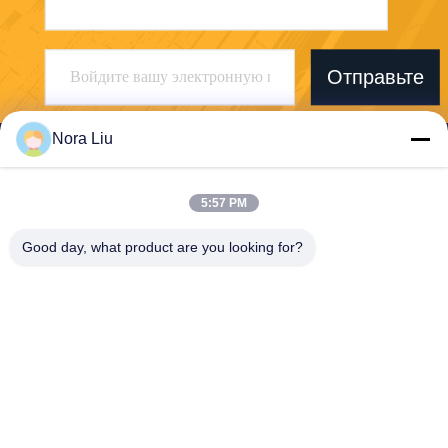
Отправьте
Nora Liu
5:57 PM
Shenzhen First Tech Co., Ltd.
Good day, what product are you looking for?
jennifer@1stess.com
86--17744933071
1404-1405A Башня А, Huah
ai Financial Creative Center,
No.5073 Menghai Avenue,
Qianhai Шэньчжэнь-Гонконг
ская зона сотрудничества,
Шэньчжэнь, Китай