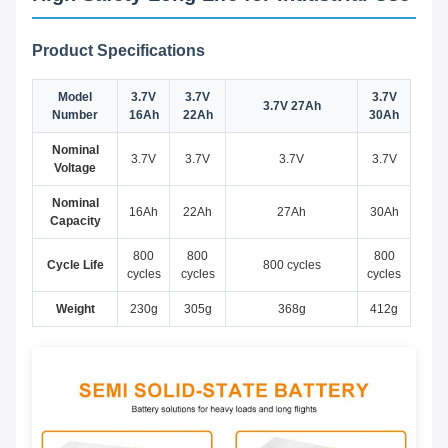
Product Specifications
Model
3.7V
3.7V
3.7V
3.7V 27Ah
Number
16Ah
22Ah
30Ah
Nominal
3.7V
3.7V
3.7V
3.7V
Voltage
Nominal
16Ah
22Ah
27Ah
30Ah
Capacity
800
800
800
Cycle Life
800 cycles
cycles
cycles
cycles
Weight
230g
305g
368g
412g