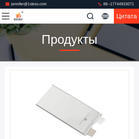
jennifer@1stess.com
86--17744933071
Цитата
Продукты