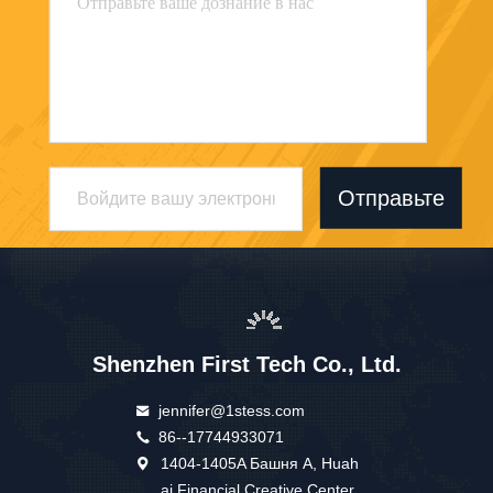
Отправьте
Shenzhen First Tech Co., Ltd.
jennifer@1stess.com
86--17744933071
1404-1405A Башня А, Huah
ai Financial Creative Center,