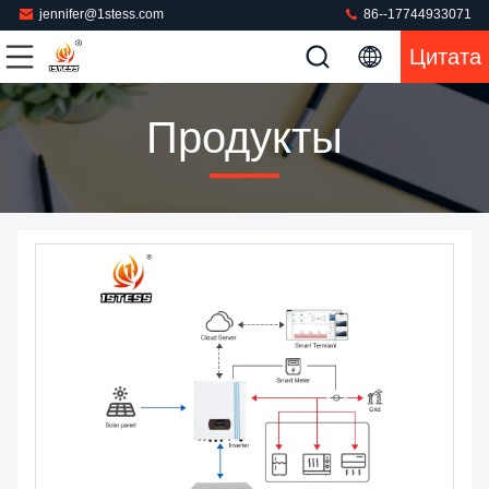
jennifer@1stess.com
86--17744933071
Цитата
Продукты