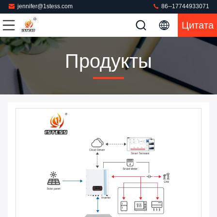
jennifer@1stess.com
86--17744933071
Цитата
Продукты