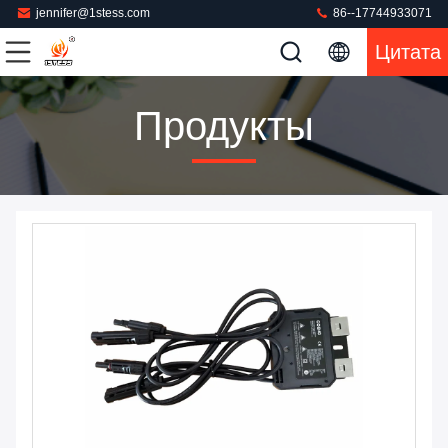
jennifer@1stess.com
86--17744933071
Цитата
Продукты