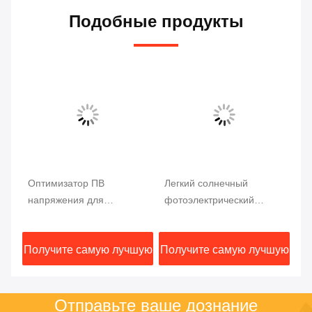
Подобные продукты
Оптимизатор ПВ
Легкий солнечный
Оп
напряжения для
фотоэлектрический
со
ый
солнечных панелей 21A
оптимизатор
80
Максимальный входный
н
шую
Получите самую лучшую
Получите самую лучшую
По
ток для 800 Вт выходной
мощности
цену
цену
Отправьте ваше дознание