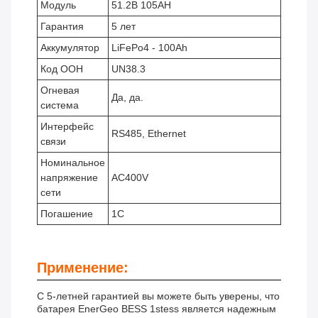
Модуль
51.2В 105AH
Гарантия
5 лет
Аккумулятор
LiFePo4 - 100Ah
Код ООН
UN38.3
Огневая
Да, да.
система
Интерфейс
RS485, Ethernet
связи
Номинальное
напряжение
AC400V
сети
Погашение
1С
Применение:
С 5-летней гарантией вы можете быть уверены, что
батарея EnerGeo BESS 1stess является надежным