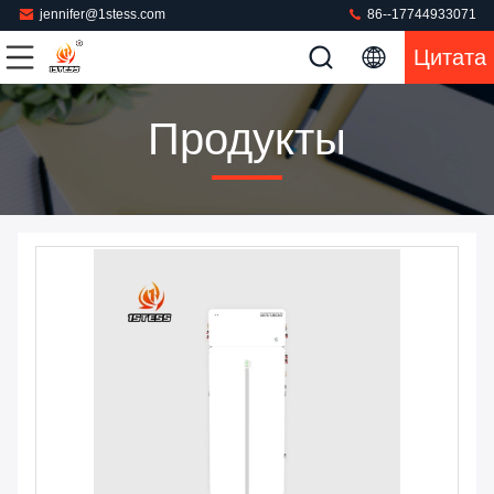
jennifer@1stess.com
86--17744933071
Цитата
Продукты