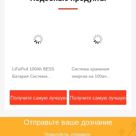
LiFePo4 100Ah BESS
Система хранения
Си
я
Батарея Система
энергии на 100ач
эн
хранения энергии 51.2V
LiFePO4 батареи 30кВт -
BE
105AH Ethernet связи
60кВт Модуль воздушного
Мо
шую
Получите самую лучшую
Получите самую лучшую
По
охлаждения
ох
цену
цену
Отправьте ваше дознание
Пожалуйста, отправьте 